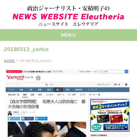
MENU
20180313_yahoo
HOME
»
20180313_yahoo