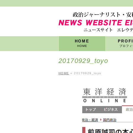
HOME
PROF
HOME
プロフィ
20170929_toyo
HOME
»
20170929_toyo