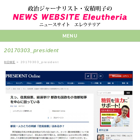
MENU
20170303_president
HOME
»
20170303_president