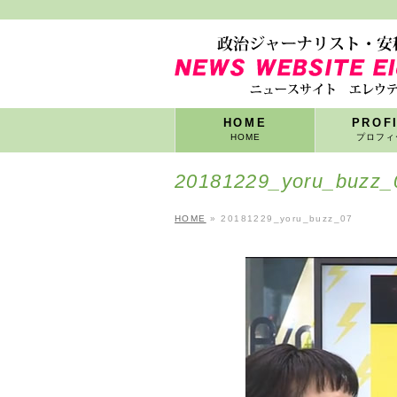
HOME
PROF
HOME
プロフィ
20181229_yoru_buzz_
HOME
»
20181229_yoru_buzz_07